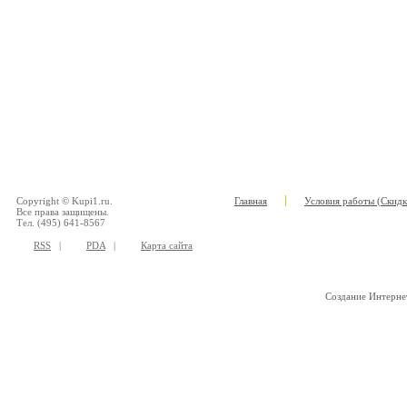
Copyright © Kupi1.ru.
Главная
Условия работы (Скидк
Все права защищены.
Тел. (495) 641-8567
RSS
|
PDA
|
Карта сайта
Создание Интерне