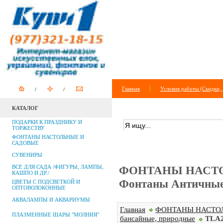
Главная
Условия работы (Скидки, 
КАТАЛОГ
ПОИСК ПО САЙТУ
+
расширенный п
ПОДАРКИ К ПРАЗДНИКУ И
ТОРЖЕСТВУ
ФОНТАНЫ НАСТОЛЬНЫЕ И
САДОВЫЕ
СУВЕНИРЫ
ВСЕ ДЛЯ САДА /ФИГУРЫ, ЛАМПЫ,
ФОНТАНЫ НАСТО
КАШПО И ДР./
Фонтаны Античные,
ЦВЕТЫ С ПОДСВЕТКОЙ И
ОПТОВОЛОКОННЫЕ
АКВАЛАМПЫ И АКВАРИУМЫ
Главная
ФОНТАНЫ НАСТО
ПЛАЗМЕННЫЕ ШАРЫ "МОЛНИЯ"
бансайные, природные
TLA2