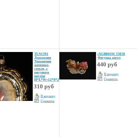
TLN1391
tXGB004W 33030
Декорация
Фигурка ангел
Украшение
440 руб
античное,
стекло, с
рисунком
В корзину
внутри
Сравнить
Н*L*W=12*9*2
310 руб
В корзину
Сравнить