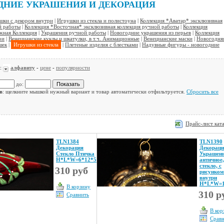
ДНИЕ УКРАШЕНИЯ И ДЕКОРАЦИЯ
шки с декором внутри
|
Игрушки из стекла и полистоуна
|
Коллекция *Аватар* эксклюзивная
й работы
|
Коллекция *Восточная* эксклюзивная коллекция ручной работы
|
Коллекция
жная Коллекция
|
Украшения ручной работы
|
Новогодние украшения из перьев
|
Коллекция
ои
|
Венецианские куклы и шкатулки, в т.ч. Анимационные
|
Венецианские маски
|
Новогодня
шек
|
Игрушки из стекла
|
Плетеные изделия с блестками
|
Надувные фигуры - новогодние
о:
алфавиту
-
цене
-
популярности
до:
в
: щелкните мышкой нужный вариант и товар автоматически отфильтруется.
Сбросить все
Прайс-лист кат
TLN1384
TLN1390
Декорация
Декораци
Стекло Птичка
Украшен
Н*L*W=6*12*5
античное,
стекло, с
310 руб
рисунком
внутри
Н*L*W=1
В корзину
310 р
Сравнить
В кор
Срав