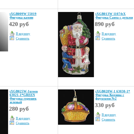
tXGB009W 55019
tXGB013W 11074tX
Фигурка камин
Фигурка Санта с детьми
420 руб
890 руб
В корзину
В корзину
Сравнить
Сравнить
tXGB025W-1green
tXGB028W-1 63030-1*
63021-1*GREEN
Фигурка Корзина с
Фигурка горошек
фруктами №2
зеленый
330 руб
280 руб
В корзину
В корзину
Сравнить
Сравнить