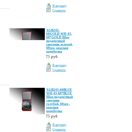
В корзину
Сравнить
XGB243-
60GOLD WH-43-
60*GOLD Шар
подарочный
снеговик золотой,
60мм, красная
коробочка
75 руб
В корзину
Сравнить
XGB243-60BLUE
WH-43-60*BLUE
Шар подарочный
снеговик
голубой, 60мм ,
красная
коробочка
75 руб
В корзину
Сравнить