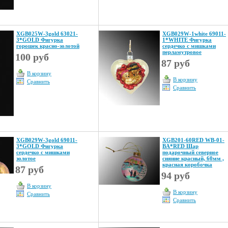
XGB025W-3gold 63021-
XGB029W-1white 69011-
3*GOLD Фигурка
1*WHITE Фигурка
горошек красно-золотой
сердечко с мишками
перламутровое
100 руб
87 руб
В корзину
В корзину
Сравнить
Сравнить
XGB029W-3gold 69011-
XGB201-60RED WB-01-
3*GOLD Фигурка
BA*RED Шар
сердечко с мишками
подарочный северное
золотое
сияние красный, 60мм ,
красная коробочка
87 руб
94 руб
В корзину
В корзину
Сравнить
Сравнить