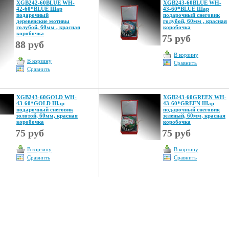
XGB242-60BLUE WH-
XGB243-60BLUE WH-
42-60*BLUE Шар
43-60*BLUE Шар
подарочный
подарочный снеговик
деревенские мотивы
голубой, 60мм , красная
голубой, 60мм , красная
коробочка
коробочка
75 руб
88 руб
В корзину
В корзину
Сравнить
Сравнить
XGB243-60GOLD WH-
XGB243-60GREEN WH-
43-60*GOLD Шар
43-60*GREEN Шар
подарочный снеговик
подарочный снеговик
золотой, 60мм, красная
зеленый, 60мм, красная
коробочка
коробочка
75 руб
75 руб
В корзину
В корзину
Сравнить
Сравнить