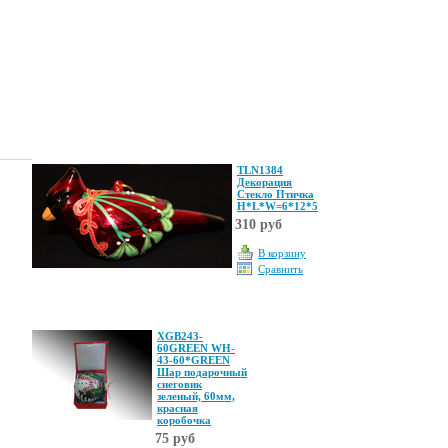
TLN1384
Декорация
Стекло Птичка
Н*L*W=6*12*5
310 руб
В корзину
Сравнить
XGB243-
60GREEN WH-
43-60*GREEN
Шар подарочный
снеговик
зеленый, 60мм,
красная
коробочка
75 руб