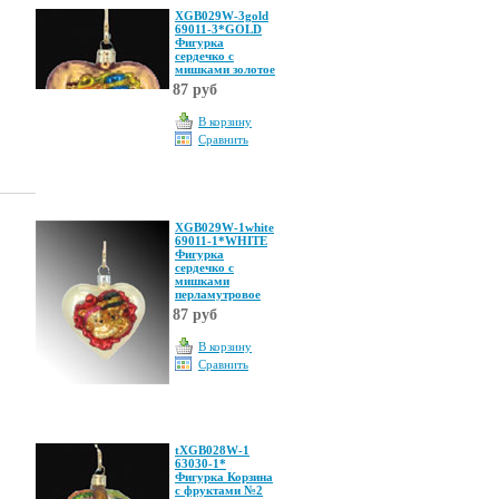
XGB029W-3gold
69011-3*GOLD
Фигурка
сердечко с
мишками золотое
87 руб
В корзину
Сравнить
XGB029W-1white
69011-1*WHITE
Фигурка
сердечко с
мишками
перламутровое
87 руб
В корзину
Сравнить
tXGB028W-1
63030-1*
Фигурка Корзина
с фруктами №2