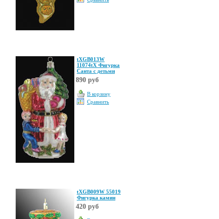
tXGB013W
11074tX Фигурка
Санта с детьми
890 руб
В корзину
Сравнить
tXGB009W 55019
Фигурка камин
420 руб