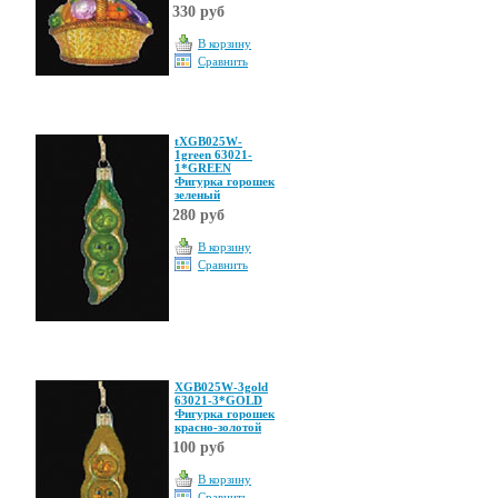
330 руб
В корзину
Сравнить
tXGB025W-
1green 63021-
1*GREEN
Фигурка горошек
зеленый
280 руб
В корзину
Сравнить
XGB025W-3gold
63021-3*GOLD
Фигурка горошек
красно-золотой
100 руб
В корзину
Сравнить