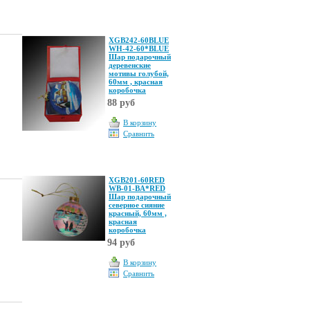
XGB242-60BLUE
WH-42-60*BLUE
Шар подарочный
деревенские
мотивы голубой,
60мм , красная
коробочка
88 руб
В корзину
Сравнить
XGB201-60RED
WB-01-BA*RED
Шар подарочный
северное сияние
красный, 60мм ,
красная
коробочка
94 руб
В корзину
Сравнить