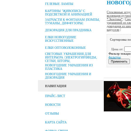
НОВОГО
ГЕЛЕВЫЕ ЛАМПЫ
КАРТИНЫ "ЖИВОПИСЬ" С
Стеклянные игру
ПОДСВЕТКОЙ И АНИМАЦИЕЙ
коллекция ручно
*Экзотика*
|
Сне
ЗАПЧАСТИ К ФОНТАНАМ |ПОМПЫ,
украшений из хв
ТУМАНЫ, ДИФФУЗОРЫ|
декорация из ши
карусели
|
ДЕКОРАЦИЯ ДЛЯ ПРАЗДНИКА
ЕЛКИ НОВОГОДНИЕ
Сортировка п
ИСКУССТВЕННЫЕ
ЕЛКИ ОПТОВОЛОКОННЫЕ
Цена от:
Фильтр товаро
СВЕТОВЫЕ УКРАШЕНИЯ ДЛЯ
фильтры
.
ИНТЕРЬЕРА /ЭЛЕКТРОГИРЛЯНДЫ,
СЕТКИ, ШТОРЫ,
НОВОГОДНИЕ УКРАШЕНИЯ ИЗ
ПЛАСТИКА
НОВОГОДНИЕ УКРАШЕНИЯ И
ДЕКОРАЦИЯ
НАВИГАЦИЯ
ПРАЙС-ЛИСТ
НОВОСТИ
ОТЗЫВЫ
КАРТА САЙТА