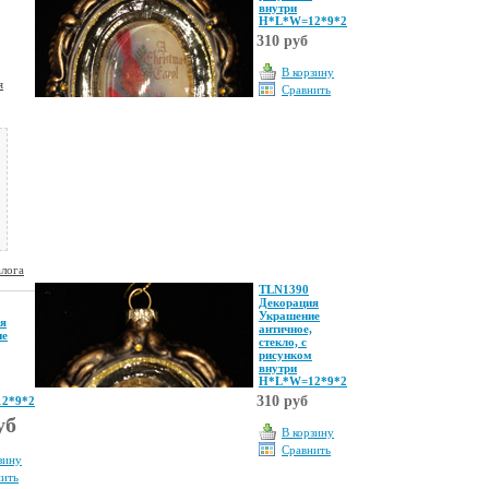
внутри
Н*L*W=12*9*2
310 руб
В корзину
я
Сравнить
алога
TLN1390
Декорация
Украшение
я
античное,
ие
стекло, с
рисунком
внутри
Н*L*W=12*9*2
310 руб
2*9*2
уб
В корзину
Сравнить
зину
нить