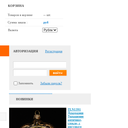
КОРЗИНА
Товаров в корзине
--
шт.
Сумма заказа :
руб
Валюта
АВТОРИЗАЦИЯ
Регистрация
Запомнить
Забыли пароль?
НОВИНКИ
TLN1391
Декорация
Украшение
античное,
стекло, с
рисунком