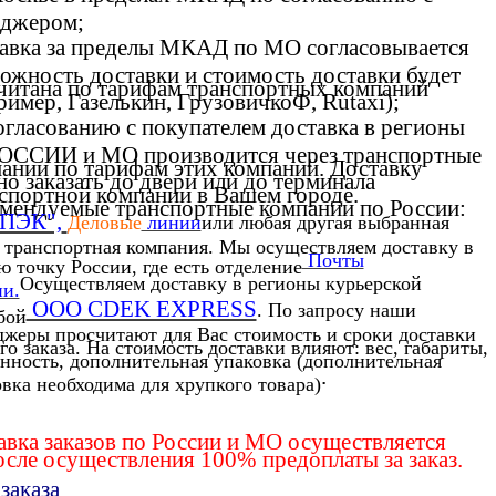
еджером;
авка за пределы МКАД по МО согласовывается
ожность доставки и стоимость доставки будет
читана по тарифам транспортных компаний
ример, Газелькин, ГрузовичкоФ, Rutaxi);
огласованию с покупателем доставка в регионы
ОССИИ и МО производится через транспортные
ании по тарифам этих компаний. Доставку
о заказать до двери или до терминала
спортной компании в Вашем городе.
мендуемые транспортные компании по России:
"ПЭК",
Деловые
линии
или любая другая выбранная
 транспортная компания. Мы осуществляем доставку в
Почты
 точку России, где есть отделение
Осуществляем доставку в регионы курьерской
ии.
OOO CDEK EXPRESS
. По запросу наши
бой
джеры просчитают для Вас стоимость и сроки доставки
о заказа. На стоимость доставки влияют: вес, габариты,
нность, дополнительная упаковка (дополнительная
.
вка необходима для хрупкого товара)
авка заказов по России и МО осуществляется
осле осуществления 100% предоплаты за заказ
.
заказа