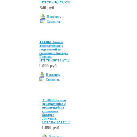
Н*L*D=16,5*9,5*9
540 руб
В корзину
Сравнить
TLU061 Кашпо
декоративное с
подсветкой на
солнечной батарее
Гномик,
Н*L*D=20*14,5*12
1 090 руб
В корзину
Сравнить
TLU060 Кашпо
декоративное с
подсветкой на
солнечной
батарее
Лягушка,
Н*L*D=16*13*13
1 090 руб
В корзину