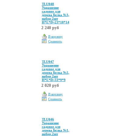
TLU048
Украшение
садовое для
дерева Белка №3,
набор 2шт
Н*L*D=23*10*14
2 240 руб
В корзину
Сравнить
TLU047
Украшение
садовое для
дерева Белка №2,
набор 2шт
Н*L*D=33*9*9
2 020 руб
В корзину
Сравнить
TLU046
Украшение
садовое для
дерева Белка №1,
набор 2шт