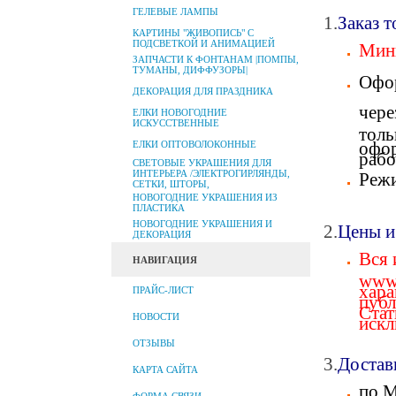
ГЕЛЕВЫЕ ЛАМПЫ
1.
Заказ т
КАРТИНЫ "ЖИВОПИСЬ" С
ПОДСВЕТКОЙ И АНИМАЦИЕЙ
Мини
ЗАПЧАСТИ К ФОНТАНАМ |ПОМПЫ,
ТУМАНЫ, ДИФФУЗОРЫ|
Офор
ДЕКОРАЦИЯ ДЛЯ ПРАЗДНИКА
чере
ЕЛКИ НОВОГОДНИЕ
ИСКУССТВЕННЫЕ
толь
офор
ЕЛКИ ОПТОВОЛОКОННЫЕ
рабо
СВЕТОВЫЕ УКРАШЕНИЯ ДЛЯ
ИНТЕРЬЕРА /ЭЛЕКТРОГИРЛЯНДЫ,
Режи
СЕТКИ, ШТОРЫ,
НОВОГОДНИЕ УКРАШЕНИЯ ИЗ
ПЛАСТИКА
НОВОГОДНИЕ УКРАШЕНИЯ И
2.
Цены и
ДЕКОРАЦИЯ
Вся 
НАВИГАЦИЯ
www.
хара
ПРАЙС-ЛИСТ
публ
Стат
НОВОСТИ
искл
ОТЗЫВЫ
3.
Достав
КАРТА САЙТА
по М