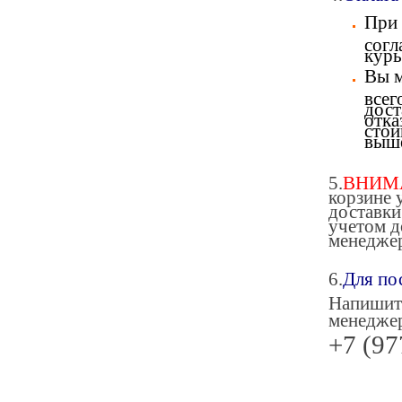
При 
согл
курь
Вы м
всег
дост
отка
стои
выше
5.
ВНИМ
корзине 
доставки
учетом д
менедже
6.
Для по
Напишит
менеджер
+7 (97