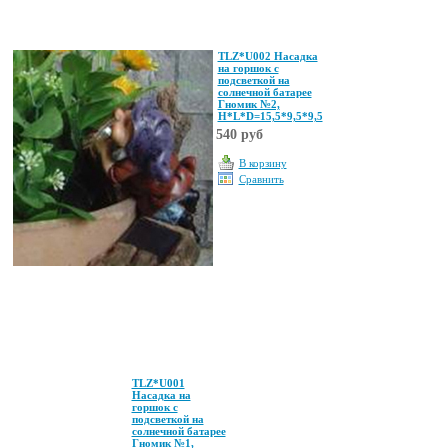
TLZ*U002 Насадка
на горшок с
подсветкой на
солнечной батарее
Гномик №2,
Н*L*D=15,5*9,5*9,5
540 руб
В корзину
Сравнить
TLZ*U001
Насадка на
горшок с
подсветкой на
солнечной батарее
Гномик №1,