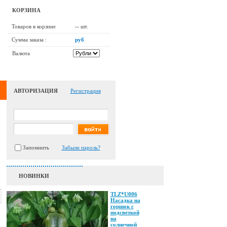
КОРЗИНА
Товаров в корзине
--
шт.
Сумма заказа :
руб
Валюта
АВТОРИЗАЦИЯ
Регистрация
Запомнить
Забыли пароль?
НОВИНКИ
TLZ*U006
Насадка на
горшок с
подсветкой
на
солнечной