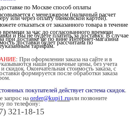
доставке по Москве способ оплаты
асовывается с менеджером (наличный расчет
еру или через оплату банковской картой).
ожете отказаться от заказанного товара в течение
о времени за час до согласованного времени
авки и Вы не будете платить за доставку. В случае
за при доставке не по вине Интернет-магазина
мость доставки будет рассчитана по
указанным тарифам.
АНИЕ
: При оформлении заказа на сайте и в
указываются наши розничные цены, без учета
 и скидок. Окончательная стоимость заказа, с
оставки формируется после обработки заказа
ром.
стоянных покупателей
действует система скидок
.
е запрос на
order@kupi1.ru
или позвоните
у по телефону:
7) 321-18-15