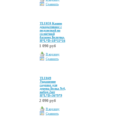
Сравнить
TLU059 Кашпо
декоративное с
подсветкой на
солнечной
батарее Белочка,
Н*L*D=18*11*16
1 090 руб
В корзину
Сравнить
TLU049
Украшение
садовое для
дерева Белка №4,
набор 2шт
Н*L*D=36*9*9
2 090 руб
В корзину
Сравнить