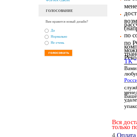
ФОРМА СВЯЗИ
мен
ГОЛОСОВАНИЕ
дост
возм
Вам нравится новый дизайн?
расс
(нап
Да
по с
Нормально
по Р
Не очень
комп
можн
тран
Реко
ТК 
Вами
любую
Росс
служ
мене
Вашег
удале
упако
Вся дост
только п
4.
Оплата 