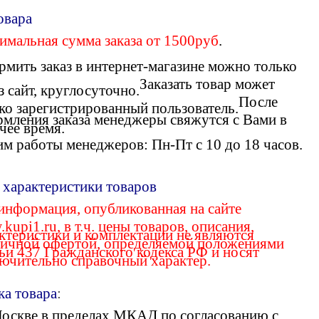
овара
мальная сумма заказа
от 1500руб
.
мить заказ в интернет-магазине можно только
Заказать товар может
з сайт, круглосуточно.
После
ко зарегистрированный пользователь.
мления заказа менеджеры свяжутся с Вами в
чее время.
м работы менеджеров: Пн-Пт с 10 до 18 часов.
 характеристики товаров
информация, опубликованная на сайте
kupi1.ru, в т.ч. цены товаров, описания,
ктеристики и комплектации не являются
ичной офертой, определяемой положениями
ьи 437 Гражданского кодекса РФ и носят
ючительно справочный характер.
ка товара
:
оскве в пределах МКАД по согласованию с