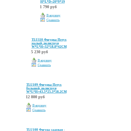
Н*L*D=20*9*19
1 790 руб
В корзину
Сравнить
TLU110 Фигурка Петух
малый, полистоун
W*L*H=32*18.8*42CM
5 230 руб
В корзину
Сравнить
TLU109 Фигурка Петух
большой, полистоун
W*L*H=43.5*25.3*58.2CM
12 800 руб
В корзину
Сравнить
TLU108 Фигура садовая -