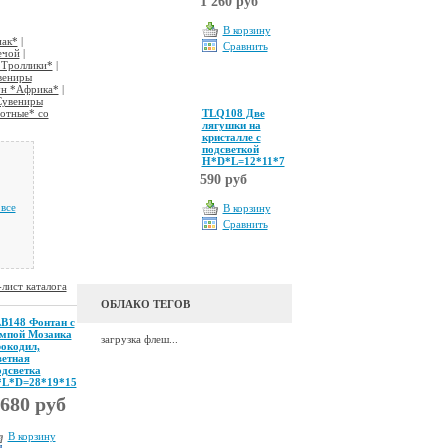
1 260 руб
В корзину
иак*
|
Сравнить
ечой
|
*Троллики*
|
вениры
ун *Африка*
|
Сувениры
отные* со
TLQ108 Две
лягушки на
кристалле с
подсветкой
H*D*L=12*11*7
590 руб
все
В корзину
Сравнить
лист каталога
ОБЛАКО ТЕГОВ
B148 Фонтан с
мпой Мозаика
загрузка флеш...
окодил,
етная
дсветка
L*D=28*19*15
 680 руб
В корзину