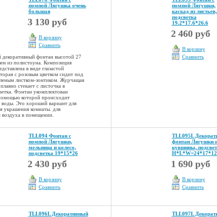
помпой Лягушка очень
помпой Лягушки,
большая
каскад из листьев,
подсветка
3 130 руб
19.2*17.6*26.6
2 460 руб
В корзину
Сравнить
В корзину
 декоративный фонтан высотой 27
Сравнить
лен из полистоуна. Композиция
дставлена в виде глазастой
оторая с розовым цветком сидит под
леным листком-зонтиком. Журчащая
плавно стекает с листочка в
ветка. Фонтан укомплектован
помощью которой происходит
 воды. Это хороший вариант для
ля украшения комнаты. для
 воздуха в помещении.
TLL094 Фонтан с
TLL095L Декорат
помпой Лягушки,
фонтан Лягушки 
мельница и колесо,
кувшины, подсве
подсветка 19*15*26
H*L*W=24*17*12
2 430 руб
1 690 руб
В корзину
В корзину
Сравнить
Сравнить
TLL096L Декоративный
TLL097L Декорат