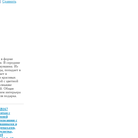
Сравнить
 в форме
и. В середине
кувшина. Из
ды, попадает в
ает в
и красивых
й с цветной
солнышке
ой. Общая
ием интерьера
ля подарка.
B167
нтан с
мпой
мпозиция с
вшинами и
репахами,
дсветка,
10