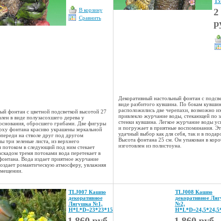
15
2
В корзину
Сравнить
р
Декоративный настольный фонтан с подсве
виде разбитого кувшина. По бокам кувши
расположились две черепахи, возможно и
ый фонтан с цветной подсветкой высотой 27
привлекло журчание воды, стекающей по з
влен в виде полузасохшего дерева у
стенки кувшина. Легкое журчание воды ус
основания, обросшего грибами. Две фигуры
и погружает в приятные воспоминания. Э
рху фонтана красиво украшены зеркальной
удачный выбор как для себя, так и в подар
Впереди на стволе друг под другом
Высота фонтана 25 см. Он упакован в коро
ы три зеленые листа, из верхнего
изготовлен из полистоуна.
 потоком в следующий под ним стекает
аскадом тремя потоками вода перетекает в
фонтана. Вода издает приятное журчание
создает романтическую атмосферу, увлажняя
омещении.
TLJ007 Кашпо
TLJ008 Кашпо
декоративное
декоративное Ля
Лягушка №1,
№2,
Н*L*D=23*23*15
Н*L*D=24,5*24,5
1 860 руб
1 860 руб