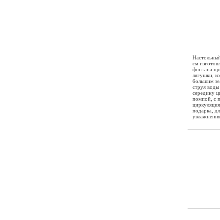
Настольный
см изготов
фонтана пре
лягушки, к
большим зе
струя воды 
середину ц
помпой, с 
циркуляция
подарка, д
увлажнения