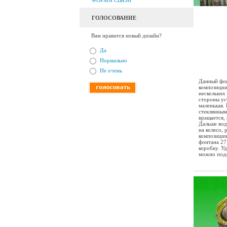
ФОРМА СВЯЗИ
ГОЛОСОВАНИЕ
Вам нравится новый дизайн?
Да
Нормально
Не очень
Данный фон
композиции
нескольких
стороны ус
маленькая.
стеклянным
вращается,
Дальше вода
на колесо,
композиции
фонтана 27 
коробку. У
можно пода