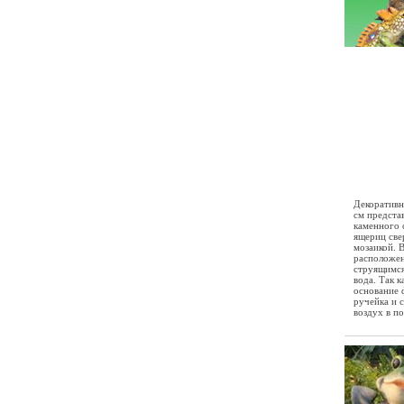
Декоративн
см предста
каменного 
ящериц све
мозаикой. 
расположен
струящимся
вода. Так к
основание 
ручейка и 
воздух в п