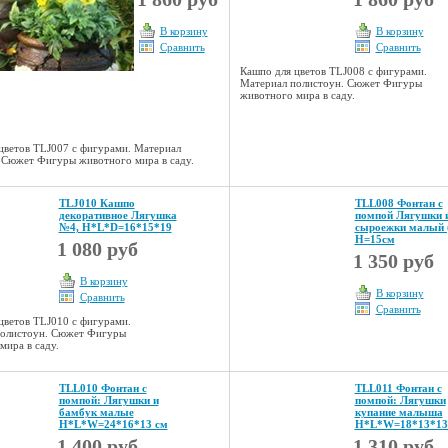
В корзину
В корзину
Сравнить
Сравнить
Кашпо для цветов TLJ008 с фигурами.
Материал полистоун. Сюжет Фигуры
животного мира в саду.
цветов TLJ007 с фигурами. Материал
 Сюжет Фигуры животного мира в саду.
TLJ010 Кашпо
TLL008 Фонтан с
декоративное Лягушка
помпой Лягушки 
№4, Н*L*D=16*15*19
сыроежки малый 
Н=15см
1 080 руб
1 350 руб
В корзину
В корзину
Сравнить
Сравнить
цветов TLJ010 с фигурами.
полистоун. Сюжет Фигуры
мира в саду.
TLL010 Фонтан с
TLL011 Фонтан с
помпой: Лягушки и
помпой: Лягушки
бамбук малые
купание малыша
Н*L*W=24*16*13 см
Н*L*W=18*13*13
1 400 руб
1 310 руб