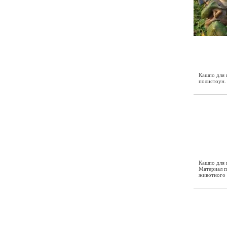
Кашпо для 
полистоун.
Кашпо для 
Материал 
животного 