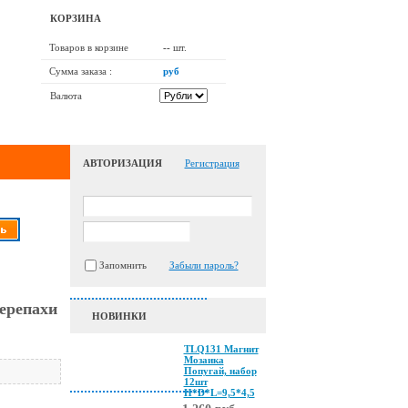
КОРЗИНА
Товаров в корзине
--
шт.
Сумма заказа :
руб
Валюта
АВТОРИЗАЦИЯ
Регистрация
Запомнить
Забыли пароль?
ерепахи
НОВИНКИ
TLQ131 Магнит
Мозаика
Попугай, набор
12шт
H*D*L=9,5*4,5