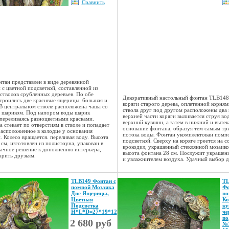
Сравнить
тан представлен в виде деревянной
 с цветной подсветкой, составленной из
 стволов срубленных деревьев. По обе
Декоративный настольный фонтан TLB148
троились две красивые ящерицы: большая и
коряги старого дерева, оплетенной корням
 В центральном стволе расположена чаша со
ствола друг под другом расположены два 
 шариком. Под напором воды шарик
верхней части коряги выливается струя во
 переливаясь разноцветными красками.
верхний кувшин, а затем в нижний и вытек
 стекает по отверстиям в стволе и попадает
основание фонтана, образуя тем самым тр
 расположенное в колодце у основания
потока воды. Фонтан укомплектован помпо
. Колесо вращается. переливая воду. Высота
подсветкой. Сверху на коряге греется на 
см, изготовлен из полистоуна, упакован в
крокодил, украшенный стеклянной мозаик
дачное решение к дополнению интерьера,
высота фонтана 28 см. Послужит украшен
рить друзьям.
и увлажнителем воздуха. Удачный выбор д
TLB149 Фонтан с
TL
помпой Мозаика
Фо
Две Ящерицы,
по
Цветная
Ко
Подсветка
ку
Н*L*D=27*19*12
че
по
2 680 руб
№