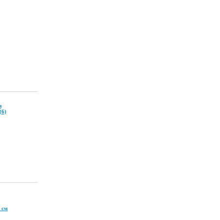
и
(6)
 см