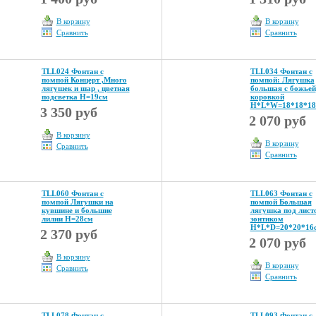
В корзину
В корзину
Сравнить
Сравнить
TLL024 Фонтан с
TLL034 Фонтан с
помпой Концерт ,Много
помпой: Лягушка
лягушек и шар , цветная
большая с божьей
подсветка Н=19см
коровкой
Н*L*W=18*18*18
3 350 руб
2 070 руб
В корзину
В корзину
Сравнить
Сравнить
TLL060 Фонтан с
TLL063 Фонтан с
помпой Лягушки на
помпой Большая
кувшине и большие
лягушка под лист
лилии Н=28см
зонтиком
Н*L*D=20*20*16
2 370 руб
2 070 руб
В корзину
В корзину
Сравнить
Сравнить
TLL078 Фонтан с
TLL093 Фонтан с