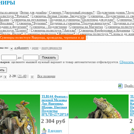
НИРЫ
ты из акрила
|
Ветки для дизайна
|
Сувенир *Дворцовый прованс*
|
Подсвечник-домик *Зод
полистоун *Фараон*
|
Сувениры Лесные Гномы, Звездочеты
|
Сувениры - Подсвечники со св
Часами
|
Сувениры на пружинках
|
Подарки и сувениры *Полотенца для кухни*
|
Сувениры 
*Кролики*
|
Сувениры *Буренки*
|
Подарки и сувениры *Гроздья винограда*
|
Подарки и су
годами и фруктами*
|
Сувениры - Подсвечники
|
Сувениры на Магнитах
|
Сувениры полисто
олистоун *Египет*
|
Сувениры полистоун *Ангелы*
|
Сувениры Фарфоровые и Керамика
|
*Будды, Индия*
|
Сувениры полистоун *Животные*
|
Сувениры полистоун *Слоны и др жив
Сувениры полистоун Ящерицы, крокодилы, черепахи и др
|
ка по:
алфавиту
-
цене
-
популярности
:
до:
оваров
: щелкните мышкой нужный вариант и товар автоматически отфильтруется.
Сбросить 
а:
2-20
|
21-40
|
Все позиции
Прайс-
TLB144 Фонтан с
TL
помпой Мозаика
по
Две Ящерицы,
Кр
Шарик, Цветная
Цв
Подсветка
По
Н*L*D=27*20*14
Н*
2 304 руб
2
В корзину