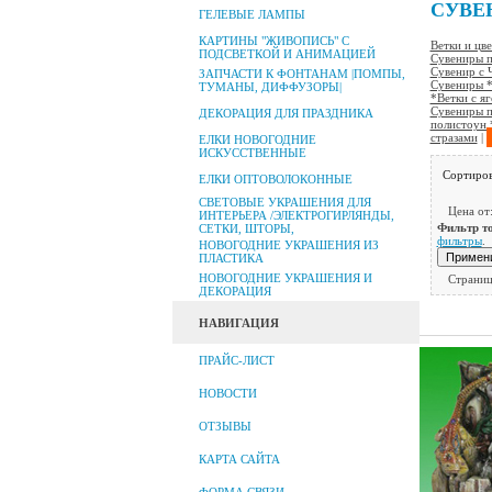
СУВЕ
ГЕЛЕВЫЕ ЛАМПЫ
КАРТИНЫ "ЖИВОПИСЬ" С
Ветки и цве
ПОДСВЕТКОЙ И АНИМАЦИЕЙ
Сувениры 
Сувенир с 
ЗАПЧАСТИ К ФОНТАНАМ |ПОМПЫ,
Сувениры 
ТУМАНЫ, ДИФФУЗОРЫ|
*Ветки с я
Сувениры п
ДЕКОРАЦИЯ ДЛЯ ПРАЗДНИКА
полистоун 
стразами
|
ЕЛКИ НОВОГОДНИЕ
ИСКУССТВЕННЫЕ
Сортиров
ЕЛКИ ОПТОВОЛОКОННЫЕ
СВЕТОВЫЕ УКРАШЕНИЯ ДЛЯ
Цена от
ИНТЕРЬЕРА /ЭЛЕКТРОГИРЛЯНДЫ,
Фильтр т
СЕТКИ, ШТОРЫ,
фильтры
.
НОВОГОДНИЕ УКРАШЕНИЯ ИЗ
ПЛАСТИКА
НОВОГОДНИЕ УКРАШЕНИЯ И
Страниц
ДЕКОРАЦИЯ
НАВИГАЦИЯ
ПРАЙС-ЛИСТ
НОВОСТИ
ОТЗЫВЫ
КАРТА САЙТА