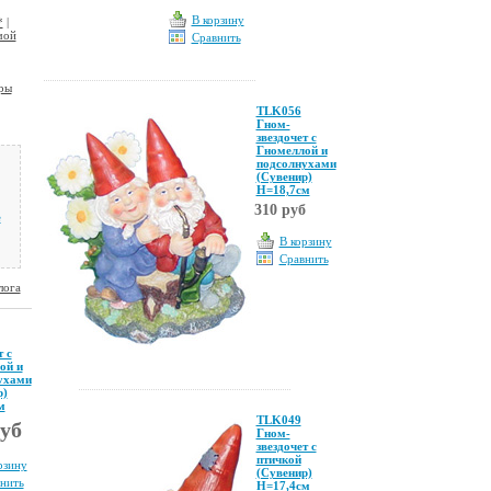
В корзину
*
|
чой
Сравнить
ры
TLK056
Гном-
звездочет с
Гномеллой и
подсолнухами
(Сувенир)
Н=18,7см
310 руб
е
В корзину
Сравнить
лога
т с
ой и
ухами
р)
м
TLK049
руб
Гном-
звездочет с
птичкой
рзину
(Сувенир)
нить
Н=17,4см