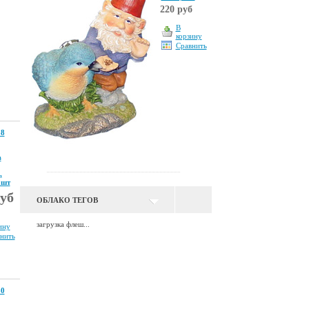
220 руб
В
корзину
Сравнить
8
в
,
2шт
руб
ОБЛАКО ТЕГОВ
загрузка флеш...
ину
нить
0