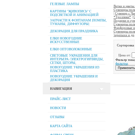
ГЕЛЕВЫЕ ЛАМПЫ
Ветки и цветы 
Сувениры пол
КАРТИНЫ "ЖИВОПИСЬ" С
|
Сувенир с Ча
ПОДСВЕТКОЙ И АНИМАЦИЕЙ
*Троллики*
|
ЗАПЧАСТИ К ФОНТАНАМ |ПОМПЫ,
Подарки и сув
ТУМАНЫ, ДИФФУЗОРЫ|
Сувениры пол
Фарфоровые и
ДЕКОРАЦИЯ ДЛЯ ПРАЗДНИКА
Сувениры поли
черепахи и др
ЕЛКИ НОВОГОДНИЕ
ИСКУССТВЕННЫЕ
Сортировка
ЕЛКИ ОПТОВОЛОКОННЫЕ
Цена от:
СВЕТОВЫЕ УКРАШЕНИЯ ДЛЯ
ИНТЕРЬЕРА /ЭЛЕКТРОГИРЛЯНДЫ,
Фильтр това
СЕТКИ, ШТОРЫ,
фильтры
.
НОВОГОДНИЕ УКРАШЕНИЯ ИЗ
ПЛАСТИКА
НОВОГОДНИЕ УКРАШЕНИЯ И
ДЕКОРАЦИЯ
НАВИГАЦИЯ
ПРАЙС-ЛИСТ
НОВОСТИ
ОТЗЫВЫ
КАРТА САЙТА