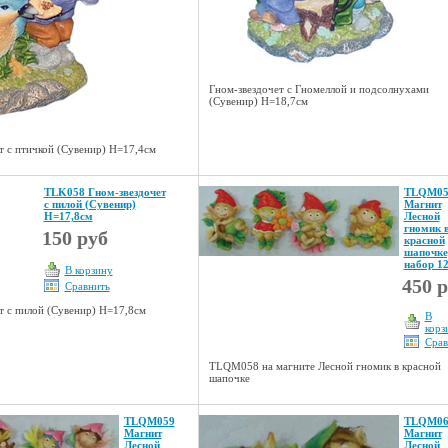
Гном-звездочет с Гномеллой и подсолнухами
(Сувенир) Н=18,7см
т с птичкой (Сувенир) Н=17,4см
TLK058 Гном-звездочет
TLQM05
с пилой (Сувенир)
Магнит
Н=17,8см
Лесной
гномик 
150 руб
красной
шапочке
набор 1
В корзину
450 
Сравнить
т с пилой (Сувенир) Н=17,8см
В
корз
Срав
TLQM058 на магните Лесной гномик в красной
шапочке
TLQM059
TLQM06
Магнит
Магнит
Лесной
Лесной