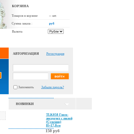
КОРЗИНА
Товаров в корзине
--
шт.
Сумма заказа :
руб
Валюта
АВТОРИЗАЦИЯ
Регистрация
Запомнить
Забыли пароль?
НОВИНКИ
TLK058 Гном-
звездочет с пилой
(Сувенир)
Н=17,8см
150 руб