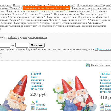
из акрила
|
Ветки для дизайна
|
Сувенир *Дворцовый прованс*
|
Подсвечник-домик *Зодиак
истоун *Фараон*
|
Сувениры Лесные Гномы, Звездочеты
|
Сувениры - Подсвечники со све
сами
|
Сувениры на пружинках
|
Подарки и сувениры *Полотенца для кухни*
|
Сувениры
Сувениры *Кролики*
|
Сувениры *Буренки*
|
Подарки и сувениры *Гроздья винограда*
|
ениры *Ветки с ягодами и фруктами*
|
Сувениры - Подсвечники
|
Сувениры на Магнитах
|
истоун *Африка*
|
Сувениры полистоун *Египет*
|
Сувениры полистоун *Ангелы*
|
Сувени
 Керамика
|
Сувениры полистоун *Будды, Индия*
|
Сувениры полистоун *Животные*
|
стоун *Слоны и др животные* со стразами
|
Сувениры полистоун Ящерицы, крокодилы,
|
 по:
алфавиту
-
цене
-
популярности
до:
ров
: щелкните мышкой нужный вариант и товар автоматически отфильтруется.
Сбросить вс
Прайс-лист ката
TLK049
TLK056
Гном-
Гном-
звездочет с
звездоче
птичкой
Гномелл
(Сувенир)
подсолн
Н=17,4см
(Сувени
Н=18,7с
220 руб
310 
В
корзину
В ко
Сравнить
Срав