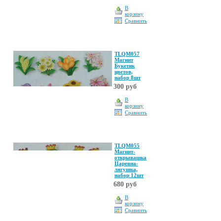
В
корзину
Сравнить
TLQM057
Магнит
Букетик
цветов,
набор 8шт
300 руб
В
корзину
Сравнить
TLQM055
Магнит-
открывашка
Царевна-
лягушка,
набор 12шт
680 руб
В
корзину
Сравнить