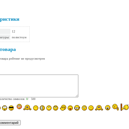
ристики
12
игуры:
полистоун
товара
товара рейтинг не предусмотрен
оличество символов:
0
/ 500