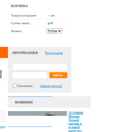
КОРЗИНА
Товаров в корзине
--
шт.
Сумма заказа :
руб
Валюта
АВТОРИЗАЦИЯ
Регистрация
Запомнить
Забыли пароль?
НОВИНКИ
TLQM060
Магнит
Лесной
гномик в
чати
зеленой
шапочке,