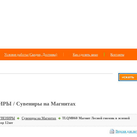
Условия работы (Скидки, Доставка)
Как сделать заказ
Контакты
 САЙТУ
+
расширенный поиск
РЫ / Сувениры на Магнитах
УВЕНИРЫ
Сувениры на Магнитах
TLQM060 Магнит Лесной гномик в зеленой
бор 12шт
Версия для пе