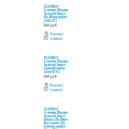
TLQM024
Сувенир Магнит
Золотой Ангел
На Шаре набор
12шт 4*7
560 руб
В корзину
Сравнить
TLQM023
Сувенир Магнит
Золотой Ангел
Спящий набор
12шт 6*4,5
560 руб
В корзину
Сравнить
TLQM022
Сувенир Магнит
Золотой Ангел
Ничего Не Вижу,
Не Слышу, Не
Говорю. набор