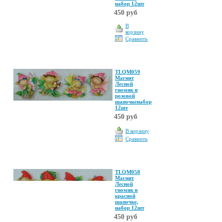
набор 12шт
450 руб
В
корзину
Сравнить
TLQM059
Магнит
Лесной
гномик в
розовой
шапочкенабор
12шт
450 руб
В корзину
Сравнить
TLQM058
Магнит
Лесной
гномик в
красной
шапочке,
набор 12шт
450 руб