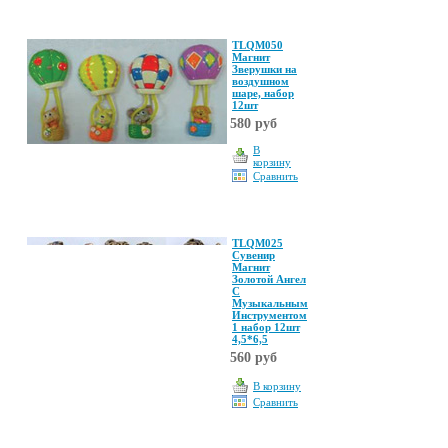
TLQM050
Магнит
Зверушки на
воздушном
шаре, набор
12шт
580 руб
В
корзину
Сравнить
TLQM025
Сувенир
Магнит
Золотой Ангел
С
Музыкальным
Инструментом
1 набор 12шт
4,5*6,5
560 руб
В корзину
Сравнить