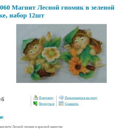
60 Магнит Лесной гномик в зеленой
е, набор 12шт
уб
В корзину
Пожаловаться на цену
Вернуться
Сравнить
ие
агните Лесной гномик в красной шапочке