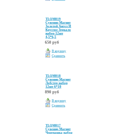
TLQM019
Сувенир Магнит
Золотой Ангел И
Круглое Зеркало
набор 12шт
4,5*6,5
650 руб
В корзину
Сравнить
TLQM018
Сувенир Магнит
Лобстер набор
12шт 6*10
890 руб
В корзину
Сравнить
TLQM017
Сувенир Магнит
Черепашка набор