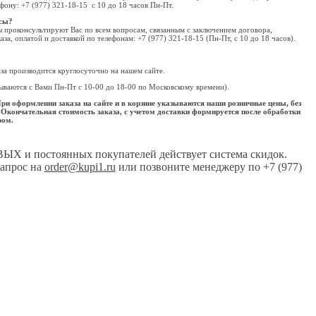
фону: +7 (977) 321-18-15 с 10 до 18 часов Пн-Пт.
сы?
проконсультируют Вас по всем вопросам, связанным с заключением договора,
за, оплатой и доставкой по телефонам: +7 (977) 321-18-15 (Пн-Пт, с 10 до 18 часов).
за производится круглосуточно на нашем сайте.
ваются с Вами Пн-Пт с 10-00 до 18-00 по Московскому времени).
оформлении заказа на сайте и в корзине указываются наши розничные цены, без
 Окончательная стоимость заказа, с учетом доставки формируется после обработки
ром.
Х и постоянных покупателей действует система скидок.
апрос на
order@kupi1.ru
или позвоните менеджеру по +7 (977)