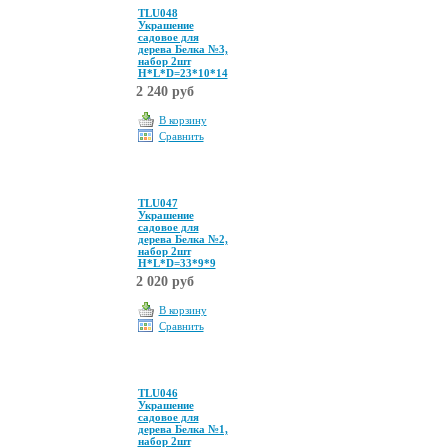
TLU048
Украшение
садовое для
дерева Белка №3,
набор 2шт
Н*L*D=23*10*14
2 240 руб
В корзину
Сравнить
TLU047
Украшение
садовое для
дерева Белка №2,
набор 2шт
Н*L*D=33*9*9
2 020 руб
В корзину
Сравнить
TLU046
Украшение
садовое для
дерева Белка №1,
набор 2шт