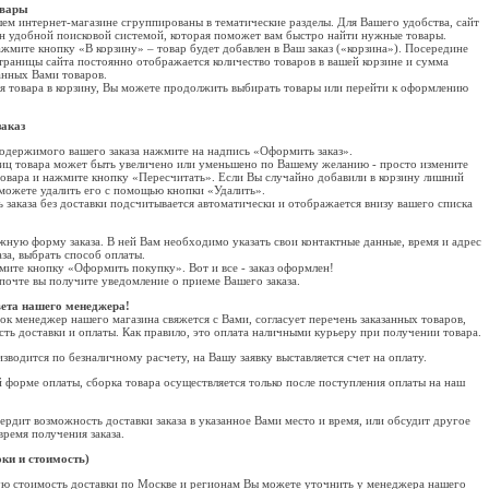
овары
шем интернет-магазине сгруппированы в тематические разделы. Для Вашего удобства, сайт
н удобной поисковой системой, которая поможет вам быстро найти нужные товары.
ажмите кнопку «В корзину» – товар будет добавлен в Ваш заказ («корзина»). Посередине
траницы сайта постоянно отображается количество товаров в вашей корзине и сумма
нных Вами товаров.
я товара в корзину, Вы можете продолжить выбирать товары или перейти к оформлению
заказ
одержимого вашего заказа нажмите на надпись «Оформить заказ».
иц товара может быть увеличено или уменьшено по Вашему желанию - просто измените
товара и нажмите кнопку «Пересчитать». Если Вы случайно добавили в корзину лишний
а можете удалить его с помощью кнопки «Удалить».
 заказа без доставки подсчитывается автоматически и отображается внизу вашего списка
жную форму заказа. В ней Вам необходимо указать свои контактные данные, время и адрес
аза, выбрать способ оплаты.
мите кнопку «Оформить покупку». Вот и все - заказ оформлен!
почте вы получите уведомление о приеме Вашего заказа.
вета нашего менеджера!
ок менеджер нашего магазина свяжется с Вами, согласует перечень заказанных товаров,
сть доставки и оплаты. Как правило, это оплата наличными курьеру при получении товара.
зводится по безналичному расчету, на Вашу заявку выставляется счет на оплату.
 форме оплаты, сборка товара осуществляется только после поступления оплаты на наш
рдит возможность доставки заказа в указанное Вами место и время, или обсудит другое
время получения заказа.
оки и стоимость)
 стоимость доставки по Москве и регионам Вы можете уточнить у менеджера нашего