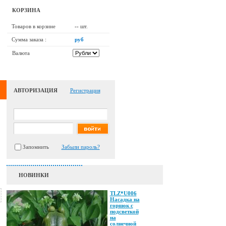
КОРЗИНА
Товаров в корзине
--
шт.
Сумма заказа :
руб
Валюта
АВТОРИЗАЦИЯ
Регистрация
Запомнить
Забыли пароль?
НОВИНКИ
TLZ*U006
Насадка на
горшок с
подсветкой
на
солнечной