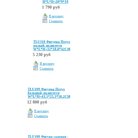
Н*L*D=20*9*19
1 790 руб
В корзину
Сравнить
TLU110 Фигурка Петух
малый, полистоун
W*L*H=32*18.8*42CM
5 230 руб
В корзину
Сравнить
TLU109 Фигурка Петух
большой, полистоун
W*L*H=43.5*25.3*58.2CM
12 800 руб
В корзину
Сравнить
TLU108 Фигура садовая -