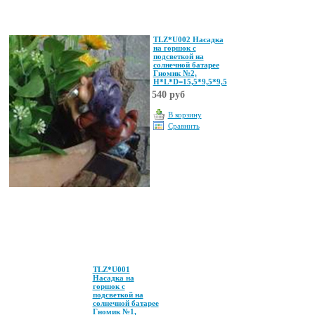
TLZ*U002 Насадка
на горшок с
подсветкой на
солнечной батарее
Гномик №2,
Н*L*D=15,5*9,5*9,5
540 руб
В корзину
Сравнить
TLZ*U001
Насадка на
горшок с
подсветкой на
солнечной батарее
Гномик №1,