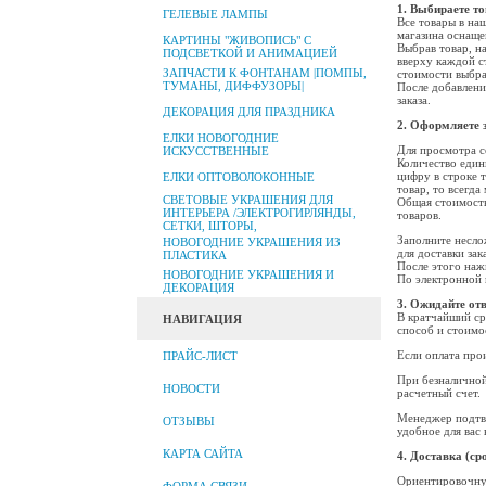
1. Выбираете т
ГЕЛЕВЫЕ ЛАМПЫ
Все товары в на
магазина оснаще
КАРТИНЫ "ЖИВОПИСЬ" С
Выбрав товар, н
ПОДСВЕТКОЙ И АНИМАЦИЕЙ
вверху каждой с
ЗАПЧАСТИ К ФОНТАНАМ |ПОМПЫ,
стоимости выбра
ТУМАНЫ, ДИФФУЗОРЫ|
После добавлени
заказа.
ДЕКОРАЦИЯ ДЛЯ ПРАЗДНИКА
2. Оформляете 
ЕЛКИ НОВОГОДНИЕ
Для просмотра с
ИСКУССТВЕННЫЕ
Количество един
цифру в строке 
ЕЛКИ ОПТОВОЛОКОННЫЕ
товар, то всегд
СВЕТОВЫЕ УКРАШЕНИЯ ДЛЯ
Общая стоимость
ИНТЕРЬЕРА /ЭЛЕКТРОГИРЛЯНДЫ,
товаров.
СЕТКИ, ШТОРЫ,
Заполните несло
НОВОГОДНИЕ УКРАШЕНИЯ ИЗ
для доставки зак
ПЛАСТИКА
После этого наж
НОВОГОДНИЕ УКРАШЕНИЯ И
По электронной 
ДЕКОРАЦИЯ
3. Ожидайте от
В кратчайший ср
НАВИГАЦИЯ
способ и стоимо
Если оплата прои
ПРАЙС-ЛИСТ
При безналичной
НОВОСТИ
расчетный счет.
Менеджер подтве
ОТЗЫВЫ
удобное для вас 
КАРТА САЙТА
4. Доставка (ср
Ориентировочную