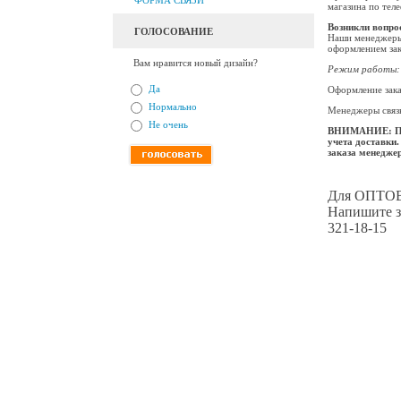
ФОРМА СВЯЗИ
магазина по теле
Возникли вопро
ГОЛОСОВАНИЕ
Наши менеджеры 
оформлением зака
Вам нравится новый дизайн?
Режим работы:
Да
Оформление зака
Нормально
Менеджеры связы
Не очень
ВНИМАНИЕ: При 
учета доставки.
заказа менедже
Для ОПТОВЫ
Напишите з
321-18-15