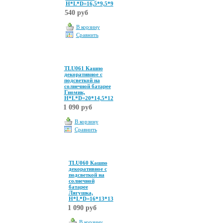
Н*L*D=16,5*9,5*9
540 руб
В корзину
Сравнить
TLU061 Кашпо
декоративное с
подсветкой на
солнечной батарее
Гномик,
Н*L*D=20*14,5*12
1 090 руб
В корзину
Сравнить
TLU060 Кашпо
декоративное с
подсветкой на
солнечной
батарее
Лягушка,
Н*L*D=16*13*13
1 090 руб
В корзину