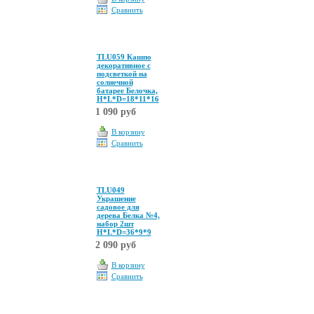
Сравнить
TLU059 Кашпо
декоративное с
подсветкой на
солнечной
батарее Белочка,
Н*L*D=18*11*16
1 090 руб
В корзину
Сравнить
TLU049
Украшение
садовое для
дерева Белка №4,
набор 2шт
Н*L*D=36*9*9
2 090 руб
В корзину
Сравнить