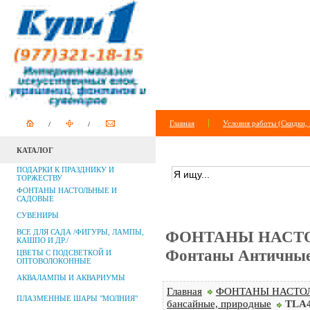
Главная
Условия работы (Скидки, 
КАТАЛОГ
ПОИСК ПО САЙТУ
+
расширенный п
ПОДАРКИ К ПРАЗДНИКУ И
ТОРЖЕСТВУ
ФОНТАНЫ НАСТОЛЬНЫЕ И
САДОВЫЕ
СУВЕНИРЫ
ВСЕ ДЛЯ САДА /ФИГУРЫ, ЛАМПЫ,
ФОНТАНЫ НАСТО
КАШПО И ДР./
Фонтаны Античные,
ЦВЕТЫ С ПОДСВЕТКОЙ И
ОПТОВОЛОКОННЫЕ
АКВАЛАМПЫ И АКВАРИУМЫ
Главная
ФОНТАНЫ НАСТО
ПЛАЗМЕННЫЕ ШАРЫ "МОЛНИЯ"
бансайные, природные
TLA4