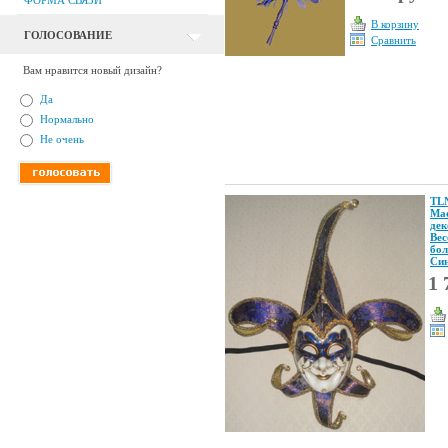
ФОРМА СВЯЗИ
В корзину
ГОЛОСОВАНИЕ
Сравнить
Вам нравится новый дизайн?
Да
Нормально
Не очень
TL
Ма
дек
Вес
бол
Си
1 