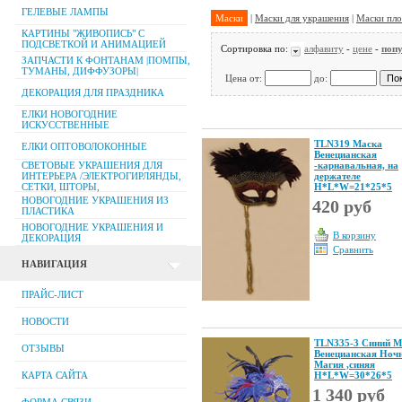
ГЕЛЕВЫЕ ЛАМПЫ
Маски
|
Маски для украшения
|
Маски пло
КАРТИНЫ "ЖИВОПИСЬ" С
ПОДСВЕТКОЙ И АНИМАЦИЕЙ
Сортировка по:
алфавиту
-
цене
-
поп
ЗАПЧАСТИ К ФОНТАНАМ |ПОМПЫ,
ТУМАНЫ, ДИФФУЗОРЫ|
Цена от:
до:
ДЕКОРАЦИЯ ДЛЯ ПРАЗДНИКА
ЕЛКИ НОВОГОДНИЕ
ИСКУССТВЕННЫЕ
TLN319 Маска
ЕЛКИ ОПТОВОЛОКОННЫЕ
Венецианская
-карнавальная, на
СВЕТОВЫЕ УКРАШЕНИЯ ДЛЯ
держателе
ИНТЕРЬЕРА /ЭЛЕКТРОГИРЛЯНДЫ,
Н*L*W=21*25*5
СЕТКИ, ШТОРЫ,
НОВОГОДНИЕ УКРАШЕНИЯ ИЗ
420 руб
ПЛАСТИКА
НОВОГОДНИЕ УКРАШЕНИЯ И
В корзину
ДЕКОРАЦИЯ
Сравнить
НАВИГАЦИЯ
ПРАЙС-ЛИСТ
НОВОСТИ
TLN335-3 Синий М
ОТЗЫВЫ
Венецианская Ноч
Магия ,синяя
Н*L*W=30*26*5
КАРТА САЙТА
1 340 руб