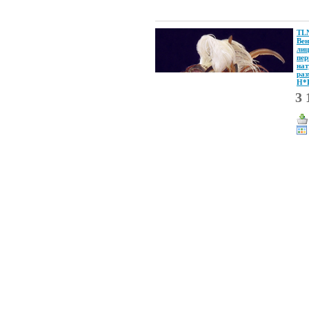
TL
Вен
лиц
пер
на
раз
Н*
3 