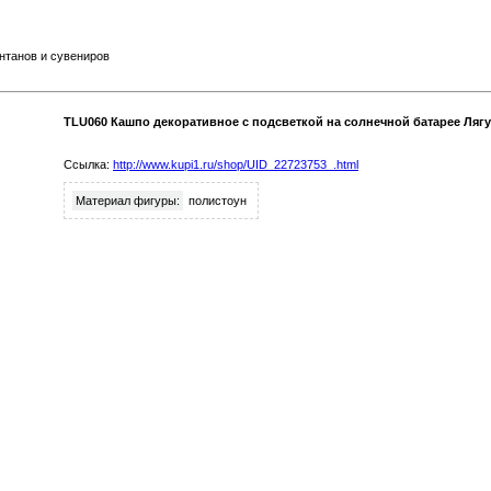
нтанов и сувениров
TLU060 Кашпо декоративное с подсветкой на солнечной батарее Лягушк
Ссылка:
http://www.kupi1.ru/shop/UID_22723753_.html
Материал фигуры:
полистоун